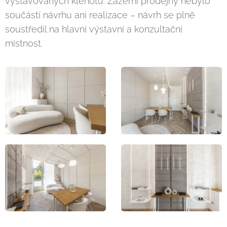
vystavovaných klenotů. Zázemí prodejny nebylo
součástí návrhu ani realizace – návrh se plně
soustředil na hlavní výstavní a konzultační
místnost.