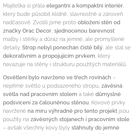
Majitelka si přála
elegantní a kompaktní interiér
,
který bude působit klidně, slavnostně a zároveň
nadčasově. Zvolili jsme proto
obložení stěn od
značky Orac Decor
,
sjednocenou barevnost
malby i stěrky a důraz na jemné, ale promyšlené
detaily.
Strop nebyl ponechán čistě bílý
, ale stal se
dekorativním a propojujícím prvkem
, který
navazuje na stěny i strukturu použitých materiálů.
Osvětlení bylo navrženo ve třech rovinách
–
nepřímé světlo u podsazeného stropu,
závěsná
světla nad pracovním stolem
a také
důmyslné
podsvícení za čalouněnou stěnou
. Kovové prvky
navržené
na míru výhradně pro tento projekt
jsou
použity na
závěsných stojanech i pracovním stole
– avšak všechny kovy byly
stáhnuty do jemné