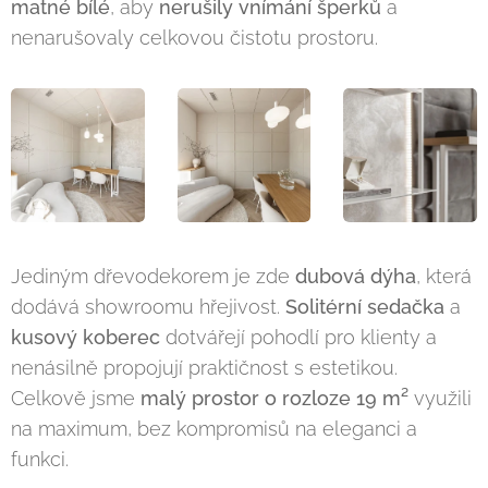
matné bílé
, aby
nerušily vnímání šperků
a
nenarušovaly celkovou čistotu prostoru.
Jediným dřevodekorem je zde
dubová dýha
, která
dodává showroomu hřejivost.
Solitérní sedačka
a
kusový koberec
dotvářejí pohodlí pro klienty a
nenásilně propojují praktičnost s estetikou.
Celkově jsme
malý prostor o rozloze 19 m²
využili
na maximum, bez kompromisů na eleganci a
funkci.