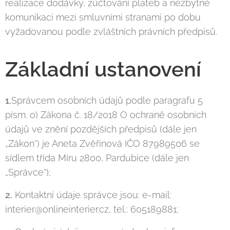
realizace dodávky, zúčtování plateb a nezbytné
komunikaci mezi smluvními stranami po dobu
vyžadovanou podle zvláštních právních předpisů.
Základní ustanovení
1.
Správcem osobních údajů podle paragrafu 5
písm. o) Zákona č. 18/2018 O ochraně osobních
údajů ve znění pozdějších předpisů (dále jen
„Zákon“) je Aneta Zvěřinová IČO 87989506 se
sídlem třída Míru 2800, Pardubice (dále jen
„Správce“);
2.
Kontaktní údaje správce jsou: e-mail:
interier@onlineinterier.cz, tel.: 605189881;