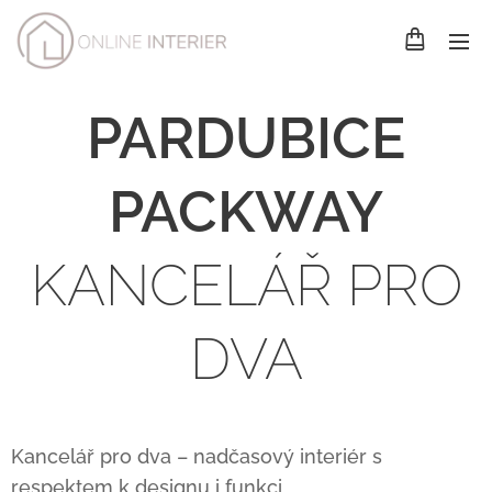
PARDUBICE
PACKWAY
KANCELÁŘ PRO
DVA
Kancelář pro dva – nadčasový interiér s
respektem k designu i funkci